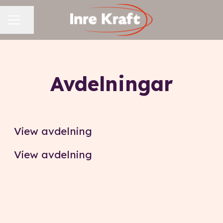
KARRIÄRMENY
Dela sidan
Avdelningar
Personlig assistans
Hemtjänst
View avdelning
View avdelning